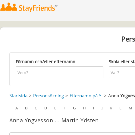
Per
Förnamn och/eller efternamn
Skola eller s
Startsida
Personsökning
Efternamn på Y
Anna
Yngves
A
B
C
D
E
F
G
H
I
J
K
L
M
Anna Yngvesson ... Martin Ydsten