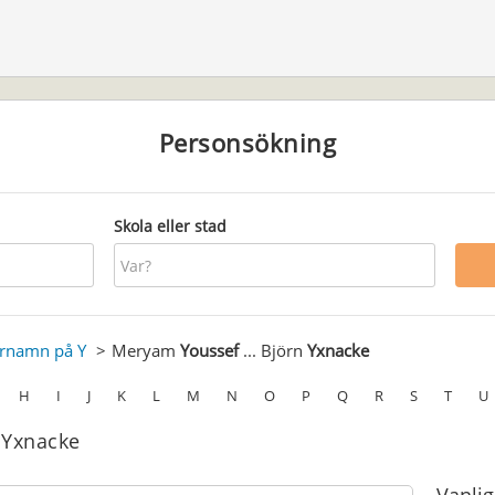
Personsökning
Skola eller stad
ernamn på Y
Meryam
Youssef
... Björn
Yxnacke
H
I
J
K
L
M
N
O
P
Q
R
S
T
U
 Yxnacke