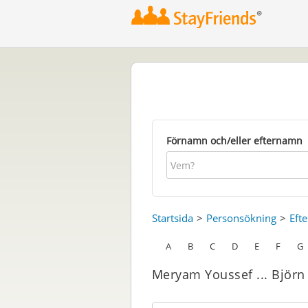
Förnamn och/eller efternamn
Startsida
Personsökning
Eft
A
B
C
D
E
F
G
Meryam Youssef ... Björn