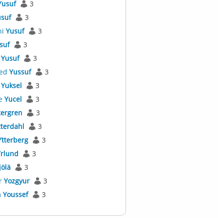
Yusuf
3
suf
3
ni
Yusuf
3
suf
3
e
Yusuf
3
ed
Yussuf
3
a
Yuksel
3
e
Yucel
3
tergren
3
tterdahl
3
Ytterberg
3
Yrlund
3
jölä
3
r
Yozgyur
3
m
Youssef
3