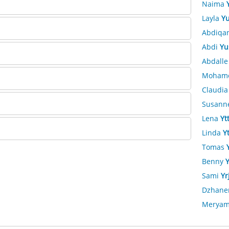
Naima
Layla
Yu
Abdiqa
Abdi
Yu
Abdall
Moham
Claudi
Susann
Lena
Yt
Linda
Y
Tomas
Benny
Sami
Yr
Dzhane
Merya