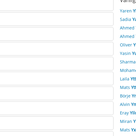
Vanlig
Yaren
Y
Sadia
Y
Ahmed
Ahmed
Oliver
Y
Yasin
Y
Sharma
Moham
Laila
Yt
Mats
Yt
Börje
Y
Alvin
Y
Eray
Yil
Miran
Y
Mats
Yx