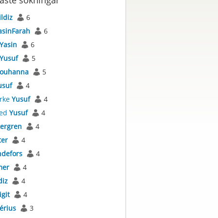
aste sökningar
ildiz
6
asinFarah
6
Yasin
6
Yusuf
5
ouhanna
5
usuf
4
rke
Yusuf
4
ed
Yusuf
4
tergren
4
ter
4
ndefors
4
mer
4
diz
4
igit
4
érius
3