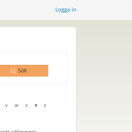
Logga in
Sök
V
W
X
Y
Z