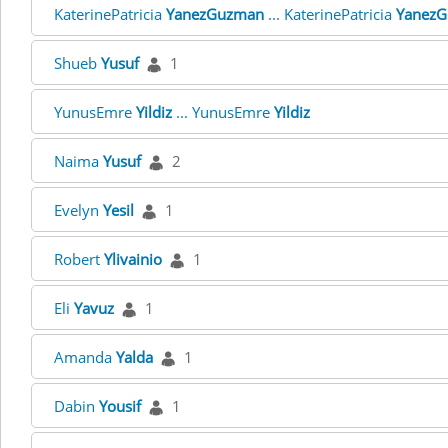
KaterinePatricia
YanezGuzman
... KaterinePatricia
Yanez
Shueb
Yusuf
1
YunusEmre
Yildiz
... YunusEmre
Yildiz
Naima
Yusuf
2
Evelyn
Yesil
1
Robert
Ylivainio
1
Eli
Yavuz
1
Amanda
Yalda
1
Dabin
Yousif
1