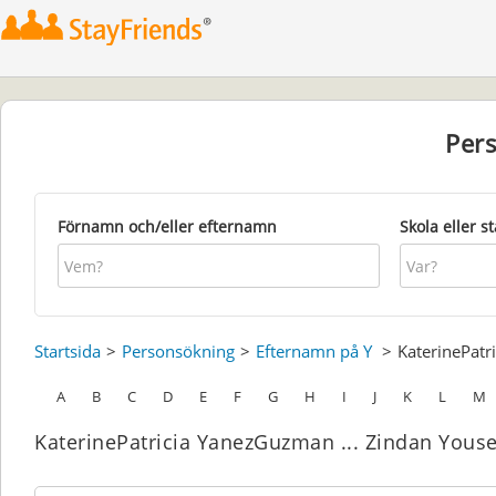
Per
Förnamn och/eller efternamn
Skola eller s
Startsida
Personsökning
Efternamn på Y
KaterinePatr
A
B
C
D
E
F
G
H
I
J
K
L
M
KaterinePatricia YanezGuzman ... Zindan Youse