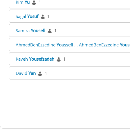
Kim
Yu
1
Sagal
Yusuf
1
Samira
Yousefi
1
AhmedBenEzzedine
Youssefi
... AhmedBenEzzedine
Yous
Kaveh
Yousefzadeh
1
David
Yan
1