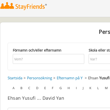
Per
Förnamn och/eller efternamn
Skola eller s
Startsida
Personsökning
Efternamn på Y
Ehsan
Yusufi
A
B
C
D
E
F
G
H
I
J
K
L
M
Ehsan Yusufi ... David Yan