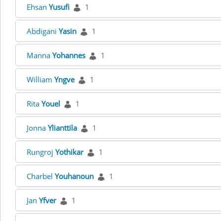
Ehsan
Yusufi
1
Abdigani
Yasin
1
Manna
Yohannes
1
William
Yngve
1
Rita
Youel
1
Jonna
Ylianttila
1
Rungroj
Yothikar
1
Charbel
Youhanoun
1
Jan
Yfver
1