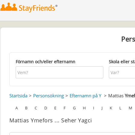
Per
Förnamn och/eller efternamn
Skola eller s
Startsida
Personsökning
Efternamn på Y
Mattias
Ymef
A
B
C
D
E
F
G
H
I
J
K
L
M
Mattias Ymefors ... Seher Yagci