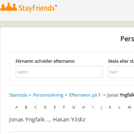
Per
Förnamn och/eller efternamn
Skola eller s
Startsida
Personsökning
Efternamn på Y
Jonas
Yngfal
A
B
C
D
E
F
G
H
I
J
K
L
M
Jonas Yngfalk ... Hasan Yildiz