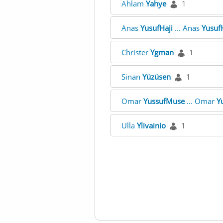
Ahlam
Yahye
1
Anas
YusufHaji
... Anas
YusufH
Christer
Ygman
1
Sinan
Yüzüsen
1
Omar
YussufMuse
... Omar
Y
Ulla
Ylivainio
1