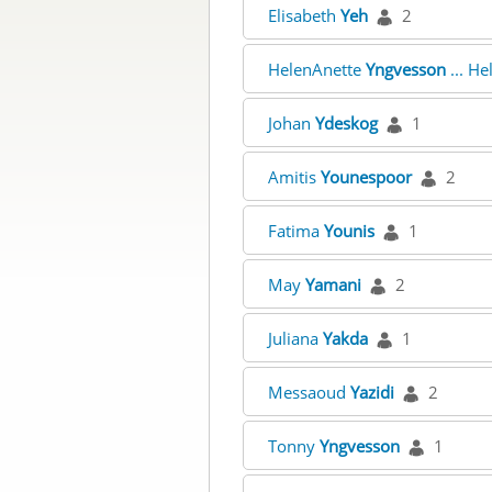
Elisabeth
Yeh
2
HelenAnette
Yngvesson
... H
Johan
Ydeskog
1
Amitis
Younespoor
2
Fatima
Younis
1
May
Yamani
2
Juliana
Yakda
1
Messaoud
Yazidi
2
Tonny
Yngvesson
1