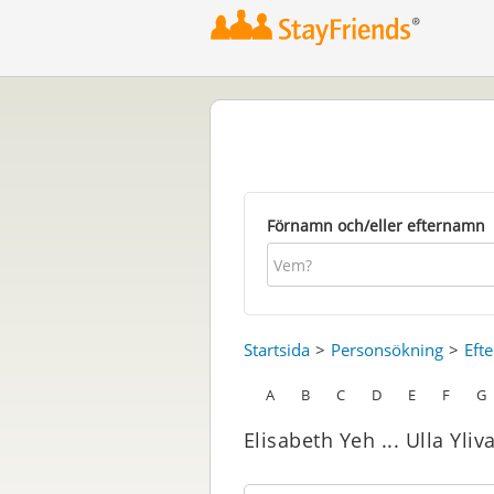
Förnamn och/eller efternamn
Startsida
Personsökning
Eft
A
B
C
D
E
F
G
Elisabeth Yeh ... Ulla Yliv