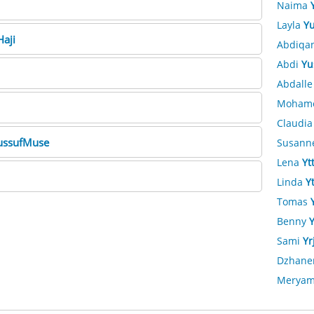
Naima
Layla
Yu
aji
Abdiqa
Abdi
Yu
Abdall
Moham
Claudi
ussufMuse
Susann
Lena
Yt
Linda
Y
Tomas
Benny
Sami
Yr
Dzhane
Merya