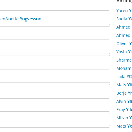
Vanlig
Yaren
Y
elenAnette
Yngvesson
Sadia
Y
Ahmed
Ahmed
Oliver
Y
Yasin
Y
Sharma
Moham
Laila
Yt
Mats
Yt
Börje
Y
Alvin
Y
Eray
Yil
Miran
Y
Mats
Yx