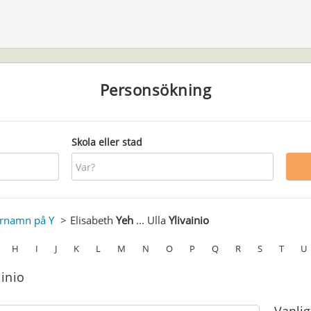
Personsökning
Skola eller stad
ernamn på Y
Elisabeth
Yeh
... Ulla
Ylivainio
H
I
J
K
L
M
N
O
P
Q
R
S
T
U
ainio