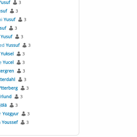
Yusuf
3
suf
3
ni
Yusuf
3
suf
3
e
Yusuf
3
ed
Yussuf
3
a
Yuksel
3
e
Yucel
3
tergren
3
tterdahl
3
Ytterberg
3
Yrlund
3
jölä
3
r
Yozgyur
3
m
Youssef
3