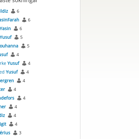
aste sökningar
ildiz
6
asinFarah
6
Yasin
6
Yusuf
5
ouhanna
5
usuf
4
rke
Yusuf
4
ed
Yusuf
4
tergren
4
ter
4
ndefors
4
mer
4
diz
4
igit
4
érius
3