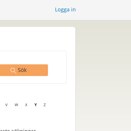
Logga in
Sök
V
W
X
Y
Z