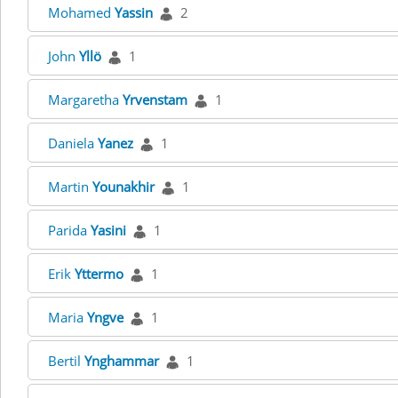
Mohamed
Yassin
2
John
Yllö
1
Margaretha
Yrvenstam
1
Daniela
Yanez
1
Martin
Younakhir
1
Parida
Yasini
1
Erik
Yttermo
1
Maria
Yngve
1
Bertil
Ynghammar
1