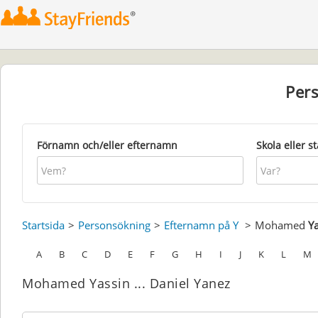
Per
Förnamn och/eller efternamn
Skola eller s
Startsida
Personsökning
Efternamn på Y
Mohamed
Y
A
B
C
D
E
F
G
H
I
J
K
L
M
Mohamed Yassin ... Daniel Yanez