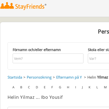
Per
Förnamn och/eller efternamn
Skola eller s
Startsida
Personsökning
Efternamn på Y
Helin
Yilmaz
A
B
C
D
E
F
G
H
I
J
K
L
M
Helin Yilmaz ... Ibo Yousif