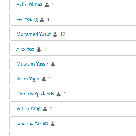
Helin
Yilmaz
1
Per
Young
1
Mohamed
Yusuf
12
Alex
Yao
1
Mutasim
Yassir
1
Selim
Yigin
1
Dimitris
Ypsilantis
1
Vittcki
Yang
1
Johanna
Yarlett
1