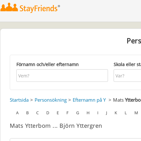
Per
Förnamn och/eller efternamn
Skola eller s
Startsida
Personsökning
Efternamn på Y
Mats
Ytterb
A
B
C
D
E
F
G
H
I
J
K
L
M
Mats Ytterbom ... Björn Yttergren