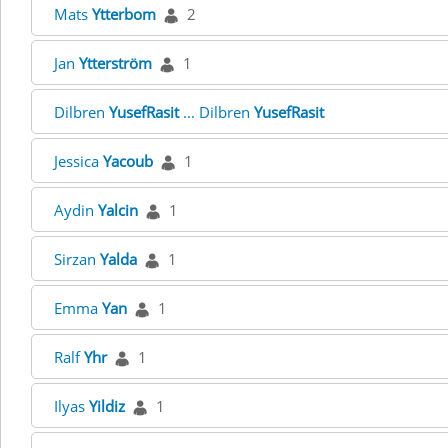
Mats
Ytterbom
2
Jan
Ytterström
1
Dilbren
YusefRasit
... Dilbren
YusefRasit
Jessica
Yacoub
1
Aydin
Yalcin
1
Sirzan
Yalda
1
Emma
Yan
1
Ralf
Yhr
1
Ilyas
Yildiz
1