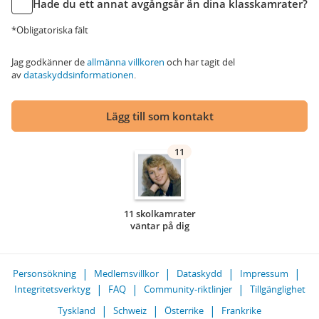
Hade du ett annat avgångsår än dina klasskamrater?
*Obligatoriska fält
Jag godkänner de
allmänna villkoren
och har tagit del
av
dataskyddsinformationen
.
Lägg till som kontakt
11
11 skolkamrater
väntar på dig
Personsökning
Medlemsvillkor
Dataskydd
Impressum
Integritetsverktyg
FAQ
Community-riktlinjer
Tillgänglighet
Tyskland
Schweiz
Österrike
Frankrike