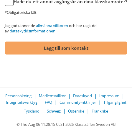
Hade du ett annat avgångsår än dina klasskamrater?
*Obligatoriska fält
Jag godkänner de
allmänna villkoren
och har tagit del
av
dataskyddsinformationen
.
Lägg till som kontakt
Personsökning
Medlemsvillkor
Dataskydd
Impressum
Integritetsverktyg
FAQ
Community-riktlinjer
Tillgänglighet
Tyskland
Schweiz
Österrike
Frankrike
© Thu Aug 06 11:28:15 CEST 2026 Klassträffen Sweden AB