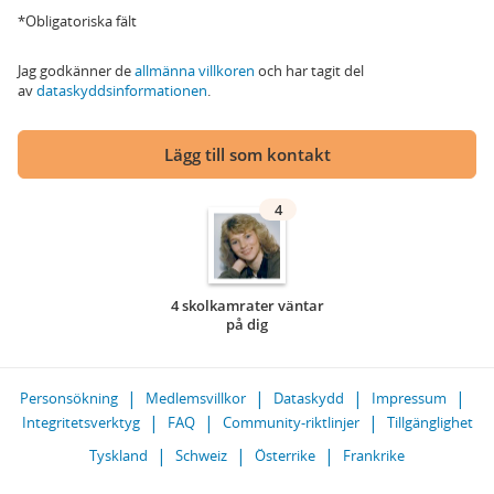
*Obligatoriska fält
Jag godkänner de
allmänna villkoren
och har tagit del
av
dataskyddsinformationen
.
Lägg till som kontakt
4
4 skolkamrater väntar
på dig
Personsökning
Medlemsvillkor
Dataskydd
Impressum
Integritetsverktyg
FAQ
Community-riktlinjer
Tillgänglighet
Tyskland
Schweiz
Österrike
Frankrike