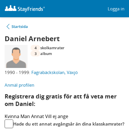
Logga in
Startsida
Daniel Arnebert
4
skolkamrater
3
album
1990 - 1999:
Fagrabäckskolan, Växjö
Anmäl profilen
Registrera dig gratis för att få veta mer
om Daniel:
Kvinna
Man
Annat
Vill ej ange
Hade du ett annat avgångsår än dina klasskamrater?