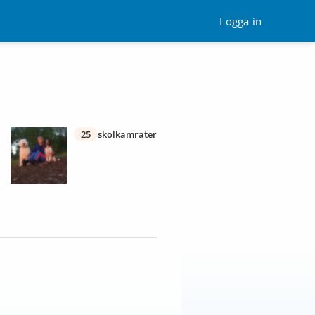
Logga in
25
skolkamrater