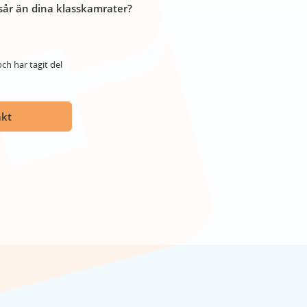
år än dina klasskamrater?
ch har tagit del
akt