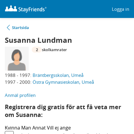
Logga in
Startsida
Susanna Lundman
2
skolkamrater
1988 - 1997:
Bräntbergsskolan, Umeå
1997 - 2000:
Östra Gymnasieskolan, Umeå
Anmäl profilen
Registrera dig gratis för att få veta mer
om Susanna:
Kvinna
Man
Annat
Vill ej ange