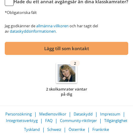
Hade du ett annat avgångsår än dina klasskamrater?
*Obligatoriska fält
Jag godkänner de
allmänna villkoren
och har tagit del
av
dataskyddsinformationen
.
Lägg till som kontakt
2
2 skolkamrater väntar
på dig
Personsökning
Medlemsvillkor
Dataskydd
Impressum
Integritetsverktyg
FAQ
Community-riktlinjer
Tillgänglighet
Tyskland
Schweiz
Österrike
Frankrike