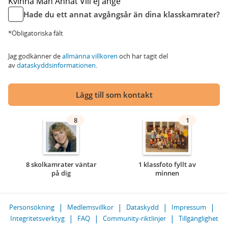
Kvinna
Man
Annat
Vill ej ange
Hade du ett annat avgångsår än dina klasskamrater?
*Obligatoriska fält
Jag godkänner de
allmänna villkoren
och har tagit del
av
dataskyddsinformationen
.
Lägg till som kontakt
8
1
8 skolkamrater väntar
1 klassfoto fyllt av
på dig
minnen
Personsökning
Medlemsvillkor
Dataskydd
Impressum
Integritetsverktyg
FAQ
Community-riktlinjer
Tillgänglighet