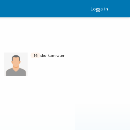
Logga in
16
skolkamrater