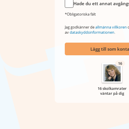
Hade du ett annat avgångs
*Obligatoriska fält
Jag godkänner de
allmänna villkoren
o
av
dataskyddsinformationen
.
Lägg till som kont
16
16 skolkamrater
väntar på dig