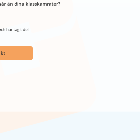
år än dina klasskamrater?
ch har tagit del
akt