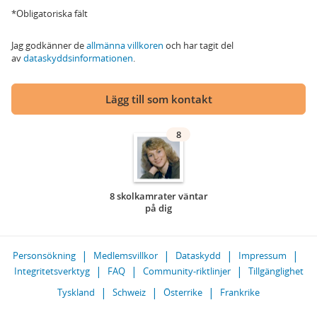
*Obligatoriska fält
Jag godkänner de
allmänna villkoren
och har tagit del
av
dataskyddsinformationen
.
Lägg till som kontakt
8
8 skolkamrater väntar
på dig
Personsökning
Medlemsvillkor
Dataskydd
Impressum
Integritetsverktyg
FAQ
Community-riktlinjer
Tillgänglighet
Tyskland
Schweiz
Österrike
Frankrike