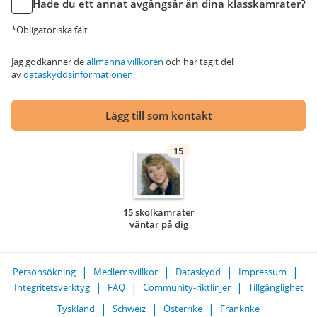
Hade du ett annat avgångsår än dina klasskamrater?
*Obligatoriska fält
Jag godkänner de
allmänna villkoren
och har tagit del
av
dataskyddsinformationen
.
Lägg till som kontakt
15
15 skolkamrater
väntar på dig
Personsökning
Medlemsvillkor
Dataskydd
Impressum
Integritetsverktyg
FAQ
Community-riktlinjer
Tillgänglighet
Tyskland
Schweiz
Österrike
Frankrike