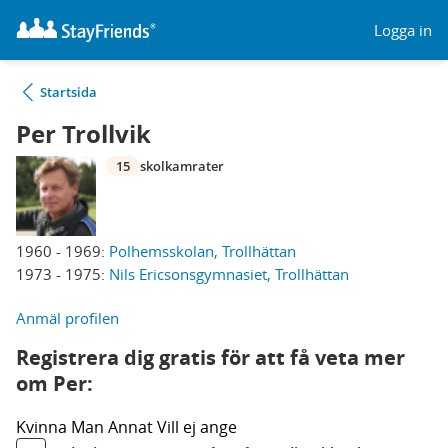
Logga in
Startsida
Per Trollvik
15
skolkamrater
1960 - 1969:
Polhemsskolan, Trollhättan
1973 - 1975:
Nils Ericsonsgymnasiet, Trollhättan
Anmäl profilen
Registrera dig gratis för att få veta mer
om Per:
Kvinna
Man
Annat
Vill ej ange