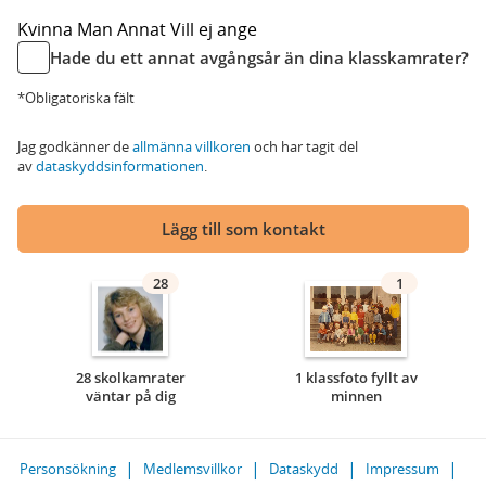
Kvinna
Man
Annat
Vill ej ange
Hade du ett annat avgångsår än dina klasskamrater?
*Obligatoriska fält
Jag godkänner de
allmänna villkoren
och har tagit del
av
dataskyddsinformationen
.
Lägg till som kontakt
28
1
28 skolkamrater
1 klassfoto fyllt av
väntar på dig
minnen
Personsökning
Medlemsvillkor
Dataskydd
Impressum