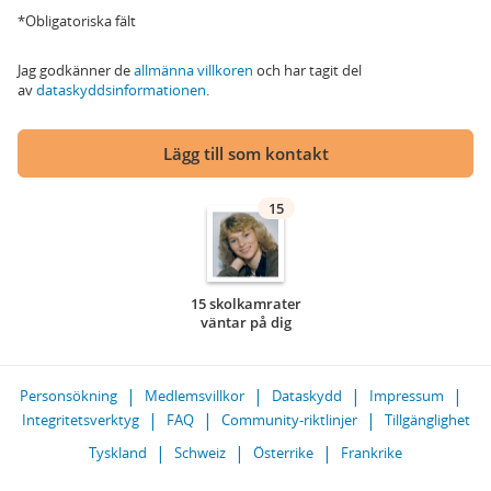
*Obligatoriska fält
Jag godkänner de
allmänna villkoren
och har tagit del
av
dataskyddsinformationen
.
Lägg till som kontakt
15
15 skolkamrater
väntar på dig
Personsökning
Medlemsvillkor
Dataskydd
Impressum
Integritetsverktyg
FAQ
Community-riktlinjer
Tillgänglighet
Tyskland
Schweiz
Österrike
Frankrike