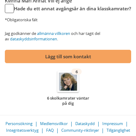
Kvinna
Man
Annat
Vill ej ange
Hade du ett annat avgångsår än dina klasskamrater?
*Obligatoriska fält
Jag godkänner de
allmänna villkoren
och har tagit del
av
dataskyddsinformationen
.
Lägg till som kontakt
6
6 skolkamrater väntar
på dig
Personsökning
Medlemsvillkor
Dataskydd
Impressum
Integritetsverktyg
FAQ
Community-riktlinjer
Tillgänglighet