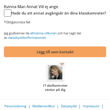
Kvinna
Man
Annat
Vill ej ange
Hade du ett annat avgångsår än dina klasskamrater?
*Obligatoriska fält
Jag godkänner de
allmänna villkoren
och har tagit del
av
dataskyddsinformationen
.
Lägg till som kontakt
17
17 skolkamrater
väntar på dig
Personsökning
Medlemsvillkor
Dataskydd
Impressum