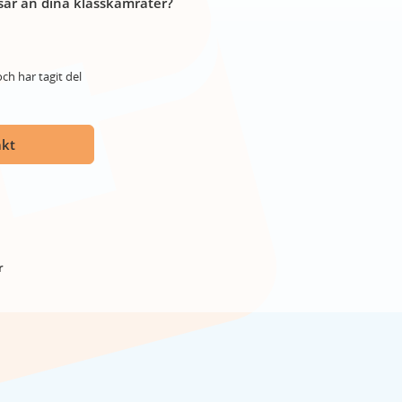
år än dina klasskamrater?
ch har tagit del
akt
r