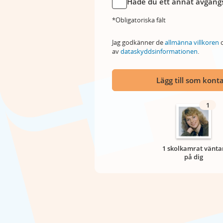
Hade du ett annat avgångs
*Obligatoriska fält
Jag godkänner de
allmänna villkoren
o
av
dataskyddsinformationen
.
Lägg till som kont
1
1 skolkamrat vänta
på dig