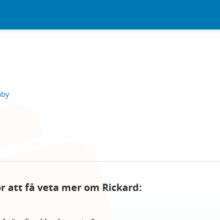
äby
ör att få veta mer om Rickard: