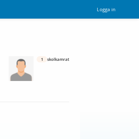
Logga in
1
skolkamrat