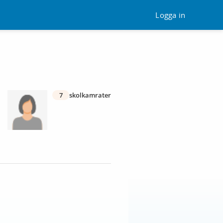
Logga in
7
skolkamrater