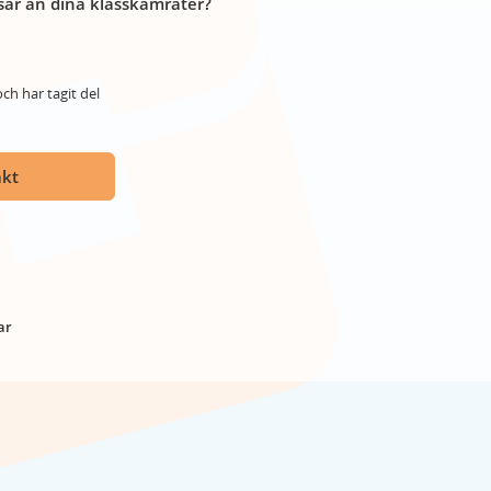
år än dina klasskamrater?
ch har tagit del
akt
ar