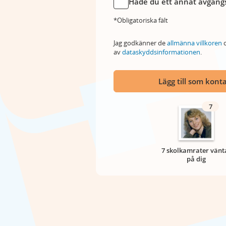
Hade du ett annat avgångs
*Obligatoriska fält
Jag godkänner de
allmänna villkoren
o
av
dataskyddsinformationen
.
Lägg till som kont
7
7 skolkamrater vänt
på dig