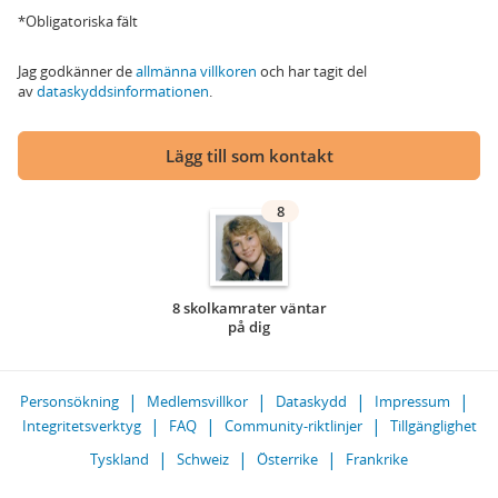
*Obligatoriska fält
Jag godkänner de
allmänna villkoren
och har tagit del
av
dataskyddsinformationen
.
Lägg till som kontakt
8
8 skolkamrater väntar
på dig
Personsökning
Medlemsvillkor
Dataskydd
Impressum
Integritetsverktyg
FAQ
Community-riktlinjer
Tillgänglighet
Tyskland
Schweiz
Österrike
Frankrike