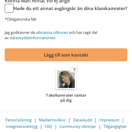
Kvinna
Man
Annat
Vill ej ange
Hade du ett annat avgångsår än dina klasskamrater?
*Obligatoriska fält
Jag godkänner de
allmänna villkoren
och har tagit del
av
dataskyddsinformationen
.
Lägg till som kontakt
7
7 skolkamrater väntar
på dig
Personsökning
Medlemsvillkor
Dataskydd
Impressum
Integritetsverktyg
FAQ
Community-riktlinjer
Tillgänglighet