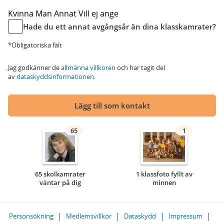
Kvinna
Man
Annat
Vill ej ange
Hade du ett annat avgångsår än dina klasskamrater?
*Obligatoriska fält
Jag godkänner de
allmänna villkoren
och har tagit del
av
dataskyddsinformationen
.
Lägg till som kontakt
65
1
65 skolkamrater
1 klassfoto fyllt av
väntar på dig
minnen
Personsökning
Medlemsvillkor
Dataskydd
Impressum