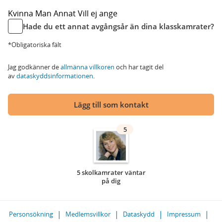
Kvinna
Man
Annat
Vill ej ange
Hade du ett annat avgångsår än dina klasskamrater?
*Obligatoriska fält
Jag godkänner de
allmänna villkoren
och har tagit del
av
dataskyddsinformationen
.
Lägg till som kontakt
5
5 skolkamrater väntar
på dig
Personsökning
Medlemsvillkor
Dataskydd
Impressum