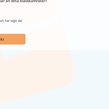
år än dina klasskamrater?
ch har tagit del
akt