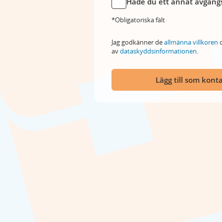
Hade du ett annat avgångs
*Obligatoriska fält
Jag godkänner de
allmänna villkoren
o
av
dataskyddsinformationen
.
Lägg till som kont