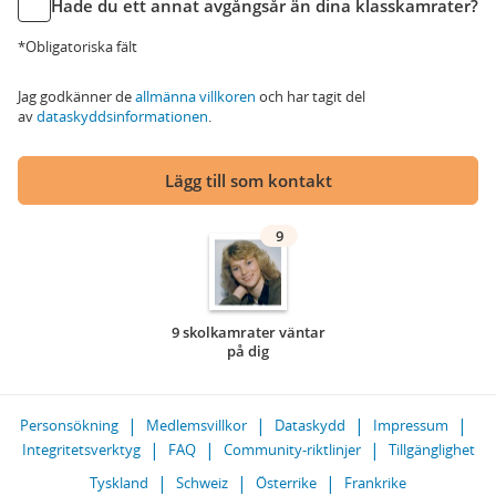
Hade du ett annat avgångsår än dina klasskamrater?
*Obligatoriska fält
Jag godkänner de
allmänna villkoren
och har tagit del
av
dataskyddsinformationen
.
Lägg till som kontakt
9
9 skolkamrater väntar
på dig
Personsökning
Medlemsvillkor
Dataskydd
Impressum
Integritetsverktyg
FAQ
Community-riktlinjer
Tillgänglighet
Tyskland
Schweiz
Österrike
Frankrike