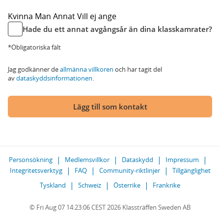
Kvinna
Man
Annat
Vill ej ange
Hade du ett annat avgångsår än dina klasskamrater?
*Obligatoriska fält
Jag godkänner de
allmänna villkoren
och har tagit del
av
dataskyddsinformationen
.
Lägg till som kontakt
Personsökning
Medlemsvillkor
Dataskydd
Impressum
Integritetsverktyg
FAQ
Community-riktlinjer
Tillgänglighet
Tyskland
Schweiz
Österrike
Frankrike
© Fri Aug 07 14:23:06 CEST 2026 Klassträffen Sweden AB