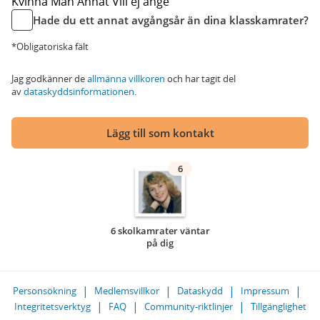
Kvinna
Man
Annat
Vill ej ange
Hade du ett annat avgångsår än dina klasskamrater?
*Obligatoriska fält
Jag godkänner de
allmänna villkoren
och har tagit del
av
dataskyddsinformationen
.
Lägg till som kontakt
6
6 skolkamrater väntar
på dig
Personsökning
Medlemsvillkor
Dataskydd
Impressum
Integritetsverktyg
FAQ
Community-riktlinjer
Tillgänglighet