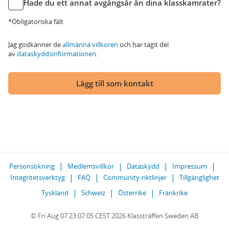
Hade du ett annat avgångsår än dina klasskamrater?
*Obligatoriska fält
Jag godkänner de
allmänna villkoren
och har tagit del
av
dataskyddsinformationen
.
Lägg till som kontakt
Personsökning
Medlemsvillkor
Dataskydd
Impressum
Integritetsverktyg
FAQ
Community-riktlinjer
Tillgänglighet
Tyskland
Schweiz
Österrike
Frankrike
© Fri Aug 07 23:07:05 CEST 2026 Klassträffen Sweden AB