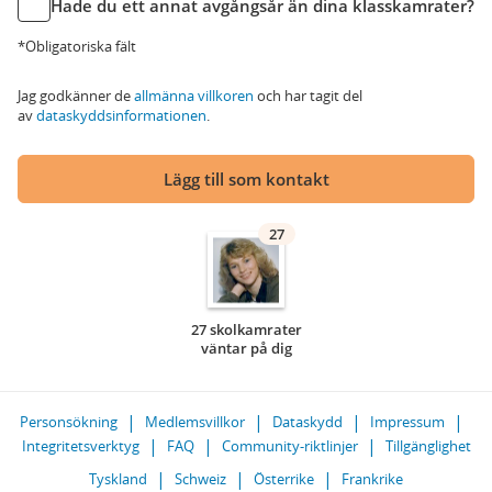
Hade du ett annat avgångsår än dina klasskamrater?
*Obligatoriska fält
Jag godkänner de
allmänna villkoren
och har tagit del
av
dataskyddsinformationen
.
Lägg till som kontakt
27
27 skolkamrater
väntar på dig
Personsökning
Medlemsvillkor
Dataskydd
Impressum
Integritetsverktyg
FAQ
Community-riktlinjer
Tillgänglighet
Tyskland
Schweiz
Österrike
Frankrike