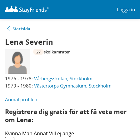
Logga in
Startsida
Lena Severin
27
skolkamrater
1976 - 1978:
Vårbergsskolan, Stockholm
1979 - 1980:
Västertorps Gymnasium, Stockholm
Anmäl profilen
Registrera dig gratis för att få veta mer
om Lena:
Kvinna
Man
Annat
Vill ej ange