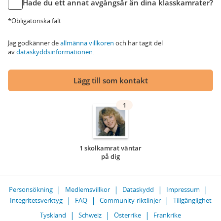
Hade du ett annat avgångsår än dina klasskamrater?
*Obligatoriska fält
Jag godkänner de
allmänna villkoren
och har tagit del
av
dataskyddsinformationen
.
Lägg till som kontakt
1
1 skolkamrat väntar
på dig
Personsökning
Medlemsvillkor
Dataskydd
Impressum
Integritetsverktyg
FAQ
Community-riktlinjer
Tillgänglighet
Tyskland
Schweiz
Österrike
Frankrike