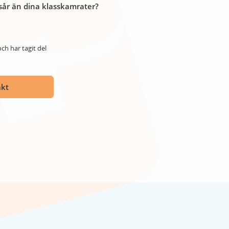
år än dina klasskamrater?
ch har tagit del
akt