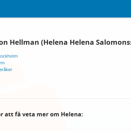
on Hellman (Helena Helena Salomons
Stockholm
olm
teråker
för att få veta mer om Helena: