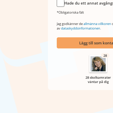
Hade du ett annat avgångs
*Obligatoriska fält
Jag godkänner de
allmänna villkoren
o
av
dataskyddsinformationen
.
Lägg till som kont
28
28 skolkamrater
väntar på dig