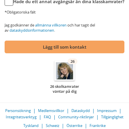
Hade du ett annat avgångsår än dina klasskamrater?
*Obligatoriska fält
Jag godkänner de
allmänna villkoren
och har tagit del
av
dataskyddsinformationen
.
Lägg till som kontakt
26
26 skolkamrater
väntar på dig
Personsökning
Medlemsvillkor
Dataskydd
Impressum
Integritetsverktyg
FAQ
Community-riktlinjer
Tillgänglighet
Tyskland
Schweiz
Österrike
Frankrike