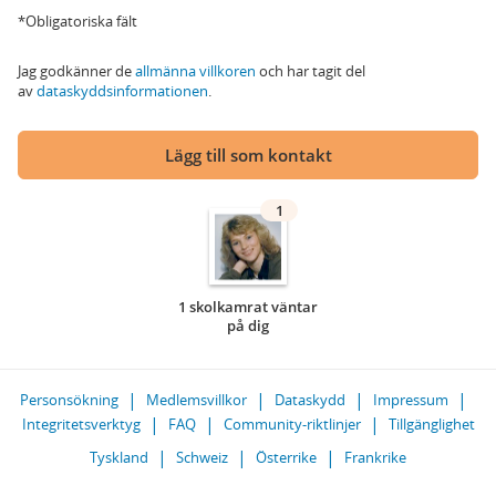
*Obligatoriska fält
Jag godkänner de
allmänna villkoren
och har tagit del
av
dataskyddsinformationen
.
Lägg till som kontakt
1
1 skolkamrat väntar
på dig
Personsökning
Medlemsvillkor
Dataskydd
Impressum
Integritetsverktyg
FAQ
Community-riktlinjer
Tillgänglighet
Tyskland
Schweiz
Österrike
Frankrike