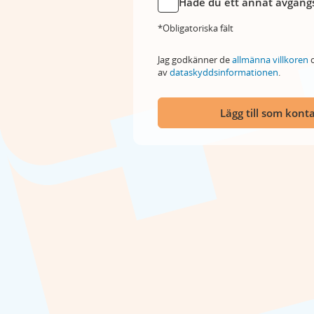
Hade du ett annat avgångs
*Obligatoriska fält
Jag godkänner de
allmänna villkoren
o
av
dataskyddsinformationen
.
Lägg till som kont