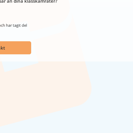
år än dina klasskamrater?
ch har tagit del
akt