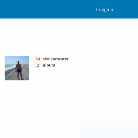
Logga in
50
skolkamrater
2
album