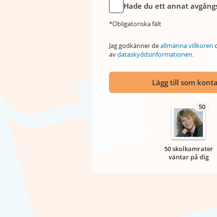
Hade du ett annat avgångs
*Obligatoriska fält
Jag godkänner de
allmänna villkoren
o
av
dataskyddsinformationen
.
Lägg till som kont
50
50 skolkamrater
väntar på dig