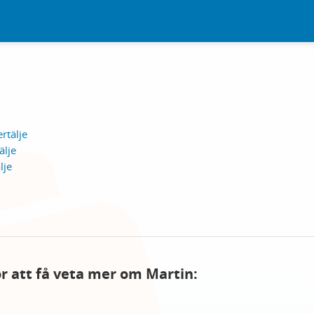
rtälje
älje
lje
för att få veta mer om Martin: