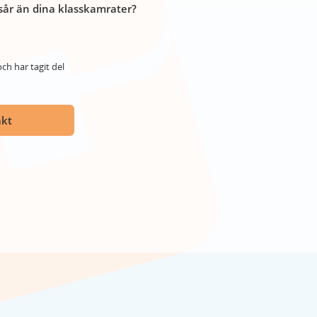
år än dina klasskamrater?
ch har tagit del
akt