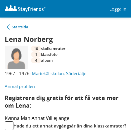
Logga in
Startsida
Lena Norberg
10
skolkamrater
1
klassfoto
4
album
1967 - 1976:
Mariekällskolan, Södertälje
Anmäl profilen
Registrera dig gratis för att få veta mer
om Lena:
Kvinna
Man
Annat
Vill ej ange
Hade du ett annat avgångsår än dina klasskamrater?