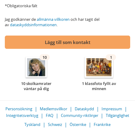
*Obligatoriska fält
Jag godkänner de
allmänna villkoren
och har tagit del
av
dataskyddsinformationen
.
Lägg till som kontakt
10
1
10 skolkamrater
1 klassfoto fyllt av
väntar på dig
minnen
Personsökning
Medlemsvillkor
Dataskydd
Impressum
Integritetsverktyg
FAQ
Community-riktlinjer
Tillgänglighet
Tyskland
Schweiz
Österrike
Frankrike