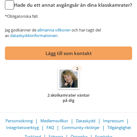
Hade du ett annat avgångsår än dina klasskamrater?
*Obligatoriska fält
Jag godkänner de
allmänna villkoren
och har tagit del
av
dataskyddsinformationen
.
Lägg till som kontakt
2
2 skolkamrater väntar
på dig
Personsökning
Medlemsvillkor
Dataskydd
Impressum
Integritetsverktyg
FAQ
Community-riktlinjer
Tillgänglighet
Tyskland
Schweiz
Österrike
Frankrike