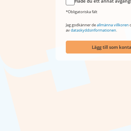
Hade du ett annat avgångs
*Obligatoriska fält
Jag godkänner de
allmänna villkoren
o
av
dataskyddsinformationen
.
Lägg till som kont