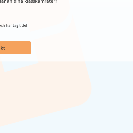
år än dina klasskamrater?
ch har tagit del
akt