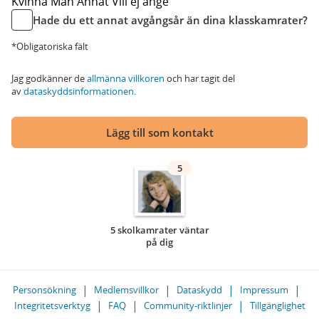
Kvinna
Man
Annat
Vill ej ange
Hade du ett annat avgångsår än dina klasskamrater?
*Obligatoriska fält
Jag godkänner de
allmänna villkoren
och har tagit del
av
dataskyddsinformationen
.
Lägg till som kontakt
5
5 skolkamrater väntar
på dig
Personsökning
Medlemsvillkor
Dataskydd
Impressum
Integritetsverktyg
FAQ
Community-riktlinjer
Tillgänglighet