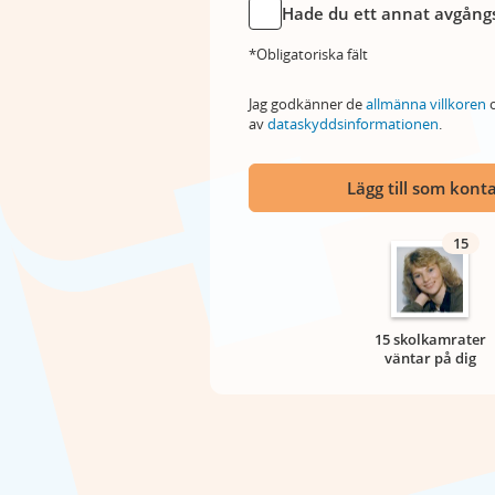
Hade du ett annat avgångs
*Obligatoriska fält
Jag godkänner de
allmänna villkoren
o
av
dataskyddsinformationen
.
Lägg till som kont
15
15 skolkamrater
väntar på dig