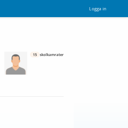
Logga in
15
skolkamrater