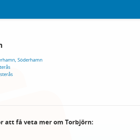
m
derhamn, Söderhamn
terås
sterås
ör att få veta mer om Torbjörn: