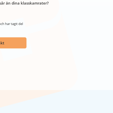
år än dina klasskamrater?
ch har tagit del
akt