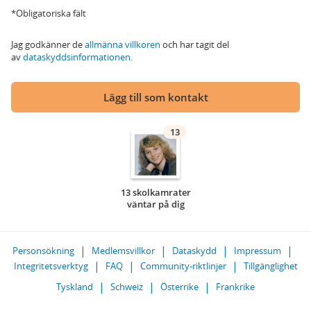
*Obligatoriska fält
Jag godkänner de
allmänna villkoren
och har tagit del
av
dataskyddsinformationen
.
Lägg till som kontakt
13
13 skolkamrater
väntar på dig
Personsökning
Medlemsvillkor
Dataskydd
Impressum
Integritetsverktyg
FAQ
Community-riktlinjer
Tillgänglighet
Tyskland
Schweiz
Österrike
Frankrike