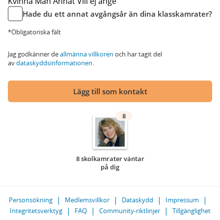
Kvinna
Man
Annat
Vill ej ange
Hade du ett annat avgångsår än dina klasskamrater?
*Obligatoriska fält
Jag godkänner de
allmänna villkoren
och har tagit del
av
dataskyddsinformationen
.
Lägg till som kontakt
8
8 skolkamrater väntar
på dig
Personsökning
Medlemsvillkor
Dataskydd
Impressum
Integritetsverktyg
FAQ
Community-riktlinjer
Tillgänglighet