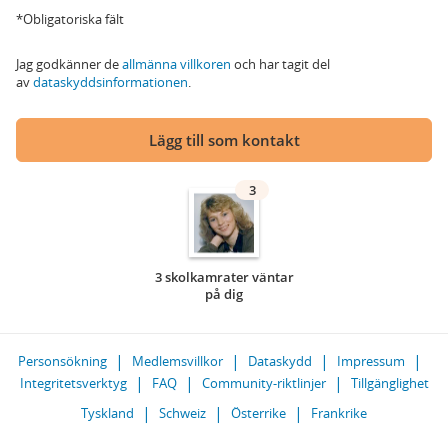
*Obligatoriska fält
Jag godkänner de
allmänna villkoren
och har tagit del
av
dataskyddsinformationen
.
Lägg till som kontakt
3
3 skolkamrater väntar
på dig
Personsökning
Medlemsvillkor
Dataskydd
Impressum
Integritetsverktyg
FAQ
Community-riktlinjer
Tillgänglighet
Tyskland
Schweiz
Österrike
Frankrike