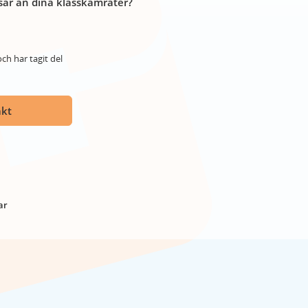
år än dina klasskamrater?
ch har tagit del
akt
ar