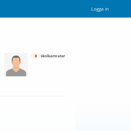
Logga in
8
skolkamrater