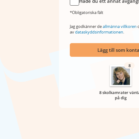
Hade du ett annat avgångs
*Obligatoriska fält
Jag godkänner de
allmänna villkoren
o
av
dataskyddsinformationen
.
Lägg till som kont
8
8 skolkamrater vänt
på dig